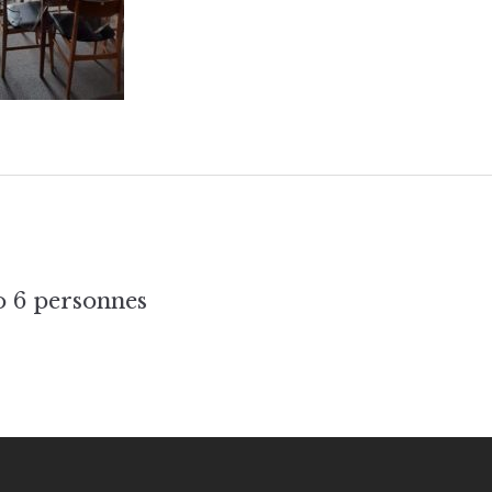
tion
o 6 personnes
e