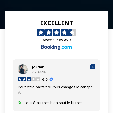
EXCELLENT
Basée sur
69 avis
Jordan
29/06/2026
6,0
Peut être parfait si vous changez le canapé
Ce
lit
év
· Tout était très bien sauf le lit très
inconfortable c’est dommage