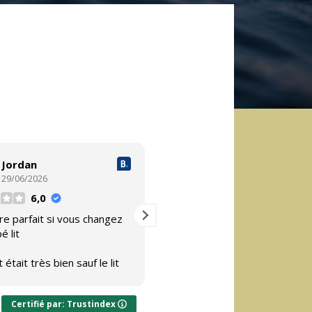
Jordan
Peter
29/06/2026
24/06/2026
6,0
9,0
re parfait si vous changez
Cet utilisateur a uniquement
é lit
laissé une évaluation.
 était très bien sauf le lit
onfortable c’est
ge
Certifié par: Trustindex
canapé lit est vraiment