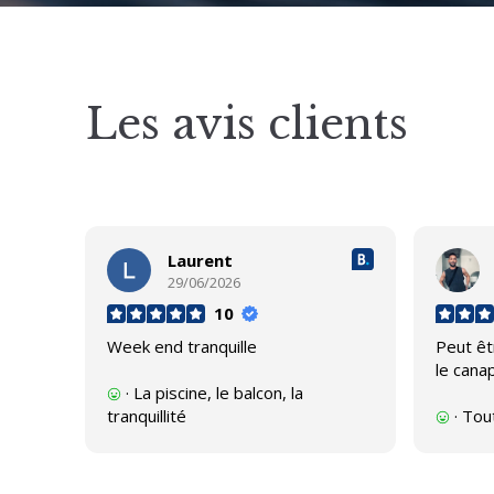
Les avis clients
Laurent
29/06/2026
10
Week end tranquille
Peut êt
le canap
· La piscine, le balcon, la
tranquillité
· Tout
· Ça serait bien d’avoir une
très inc
place de parking car il est très
domma
difficile de se garer à proximité
· Le 